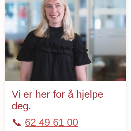
Vi er her for å hjelpe
deg.
📞
62 49 61 00