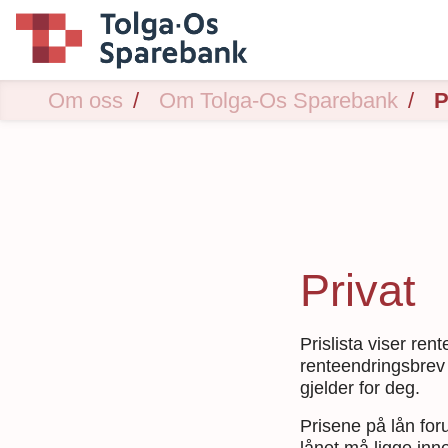
Om oss
Om Tolga-Os Sparebank
P
Privat
Prislista viser re
renteendringsbrev 
gjelder for deg.
Prisene på lån forut