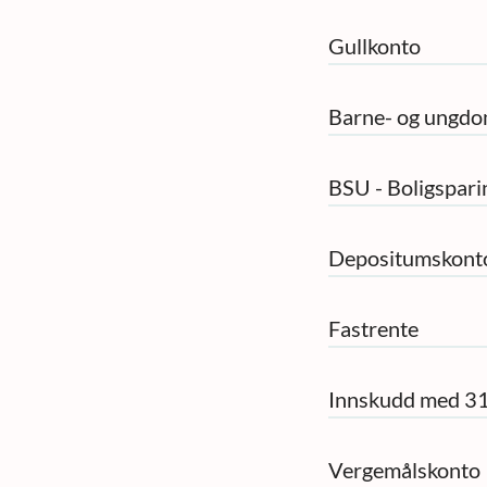
Gullkonto
Barne- og ungd
BSU - Boligspari
Depositumskont
Fastrente
Innskudd med 31
Vergemålskonto