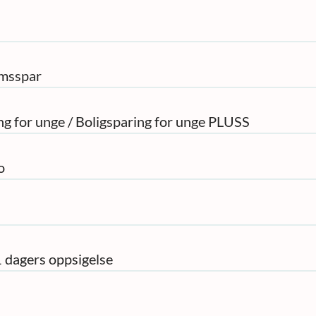
omsspar
ng for unge / Boligsparing for unge PLUSS
o
 dagers oppsigelse