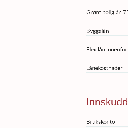
Grønt boliglån 
Byggelån
Flexilån innenfo
Lånekostnader
Innskudd
Brukskonto