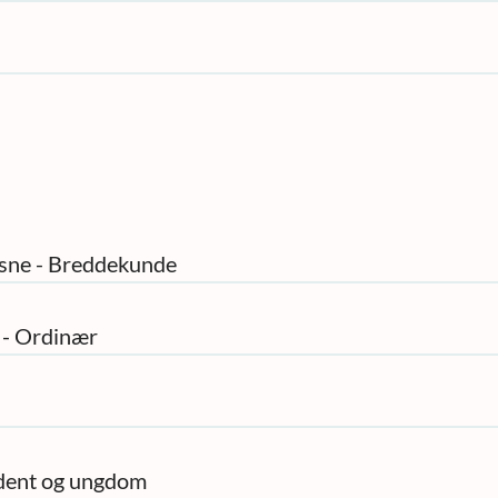
ksne - Breddekunde
 - Ordinær
udent og ungdom