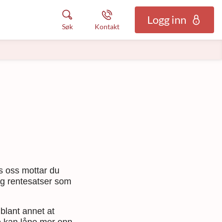
Logg inn
Søk
Kontakt
os oss mottar du
og rentesatser som
 blant annet at