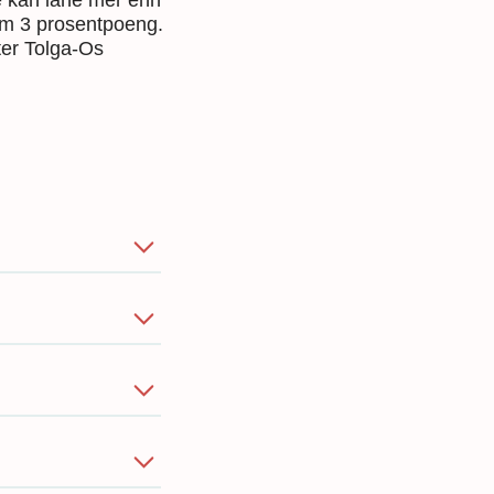
ke kan låne mer enn
mum 3 prosentpoeng.
tter Tolga-Os