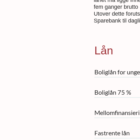
lånet må ligge inn
fem ganger brutto 
Utover dette forutse
Sparebank til dagl
Lån
Boliglån for unge
Boliglån 75 %
Mellomfinansier
Fastrente lån