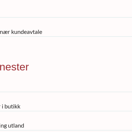
nær kundeavtale
enester
 i butikk
ing utland