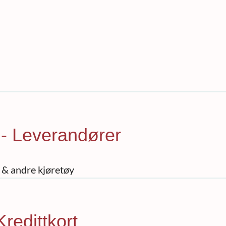
r - Leverandører
l & andre kjøretøy
Kredittkort