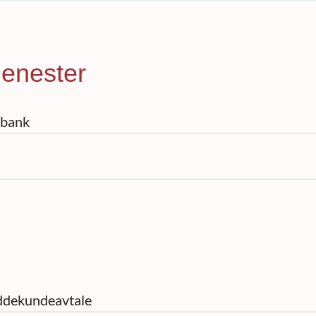
tjenester
lbank
ddekundeavtale