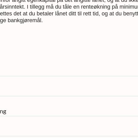
enfor angitt egenkapital på det angitte lånet, og at du ik
årsinntekt. I tillegg må du tåle en renteøkning på mini
ttes det at du betaler lånet ditt til rett tid, og at du beny
ige bankgjøremål.
ing