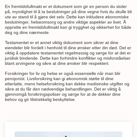
En fremtidsfullmakt er et dokument som gir en person du stoler
på, myndighet til å ta beslutninger på dine vegne hvis du skulle bli
ute av stand til å gjøre det selv. Dette kan inkludere økonomiske
beslutninger, helseomsorg og andre viktige aspekter av livet. Å
opprette en fremtidsfullmakt kan gi trygghet og sikkerhet for både
deg og dine nærmeste.
Testamentet er et annet viktig dokument som sikrer at dine
eiendeler blir fordelt i henhold til dine ønsker etter din død. Det er
viktig å oppdatere testamentet regelmessig og sørge for at det er
juridisk bindende. Dette kan forhindre konflikter og misforståelser
blant arvingene og sikre at dine ønsker blir respektert.
Forsikringer for liv og helse er også essensielle når man blir
pensjonist. Livsforsikring kan gi økonomisk støtte til dine
etterlatte, mens helseforsikring kan dekke medisinske utgifter og
sikre at du får den nødvendige behandlingen. Det er viktig å
gjennomgå forsikringspoliser og sørge for at de dekker dine
behov og gir tilstrekkelig beskyttelse.