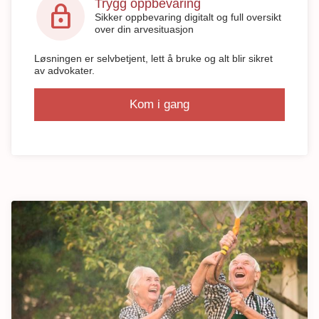
Trygg oppbevaring
lock
Sikker oppbevaring digitalt og full oversikt
over din arvesituasjon
Løsningen er selvbetjent, lett å bruke og alt blir sikret
av advokater.
Kom i gang