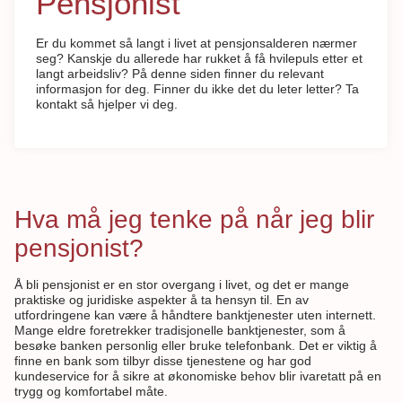
Pensjonist
Er du kommet så langt i livet at pensjonsalderen nærmer
seg? Kanskje du allerede har rukket å få hvilepuls etter et
langt arbeidsliv? På denne siden finner du relevant
informasjon for deg. Finner du ikke det du leter letter? Ta
kontakt så hjelper vi deg.
Hva må jeg tenke på når jeg blir
pensjonist?
Å bli pensjonist er en stor overgang i livet, og det er mange
praktiske og juridiske aspekter å ta hensyn til. En av
utfordringene kan være å håndtere banktjenester uten internett.
Mange eldre foretrekker tradisjonelle banktjenester, som å
besøke banken personlig eller bruke telefonbank. Det er viktig å
finne en bank som tilbyr disse tjenestene og har god
kundeservice for å sikre at økonomiske behov blir ivaretatt på en
trygg og komfortabel måte.