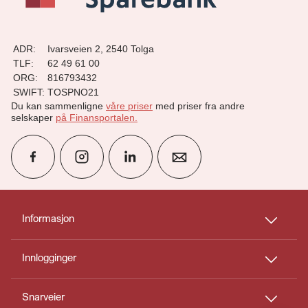
ADR:
Ivarsveien 2, 2540 Tolga
TLF:
62 49 61 00
ORG:
816793432
SWIFT:
TOSPNO21
Du kan sammenligne
våre priser
med priser fra andre
selskaper
på Finansportalen
.
group
Finn rådgiver
Informasjon
Innlogginger
perm_phone_msg
Kontakt oss
Snarveier
Til toppen