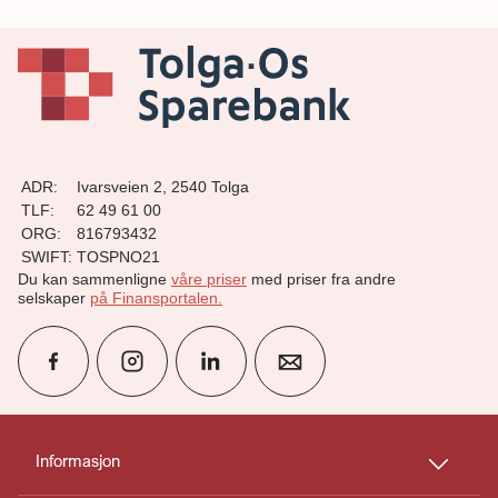
ADR:
Ivarsveien 2, 2540 Tolga
TLF:
62 49 61 00
ORG:
816793432
SWIFT:
TOSPNO21
Du kan sammenligne
våre priser
med priser fra andre
selskaper
på Finansportalen
.
group
Finn rådgiver
Informasjon