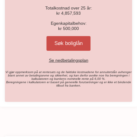
Totalkostnad over
25
år:
kr
4,857,593
Egenkapitalbehov:
kr
500,000
Søk boliglån
Se nedbetalingsplan
Vi gjør oppmerksom på at rentesats og de faktiske kostnadene for annuitetslån avhenger
blant annet av betalingsevne og sikkerhet, og kan derfor avvike noe fra beregningen i
kalkulatoren og bankens nominelle rente på 6,00 %.
Beregningene i kalkulatoren er basert på generelle forutsetninger og er ikke et bindende
tilbud fra banken.