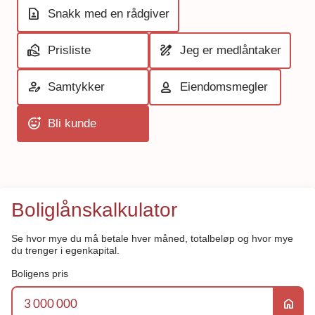
contact_page
Snakk med en rådgiver
real_estate_agent
draw
Prisliste
Jeg er medlåntaker
person_edit
person_3
Samtykker
Eiendomsmegler
add_reaction
Bli kunde
Boliglånskalkulator
Se hvor mye du må betale hver måned, totalbeløp og hvor mye
du trenger i egenkapital.
Boligens pris
home