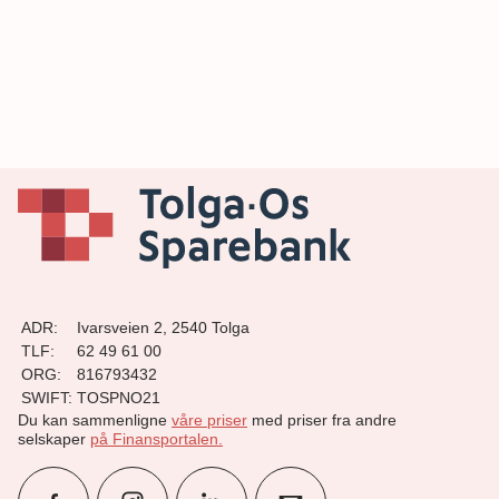
ADR:
Ivarsveien 2, 2540 Tolga
TLF:
62 49 61 00
ORG:
816793432
SWIFT:
TOSPNO21
Du kan sammenligne
våre priser
med priser fra andre
selskaper
på Finansportalen
.