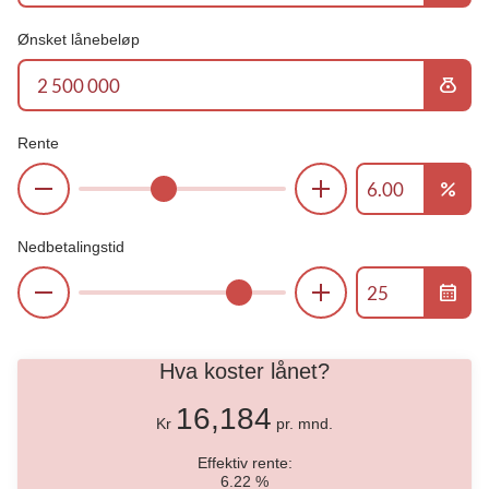
Ønsket lånebeløp
money_bag
Rente
percent
Nedbetalingstid
calendar_month
Hva koster lånet?
16,184
Kr
pr. mnd.
Effektiv rente:
6.22
%