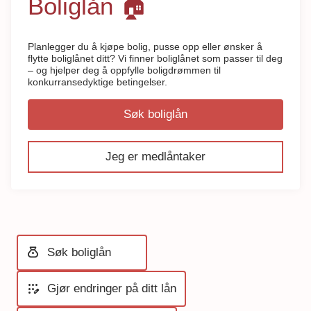
Boliglån 🏠
Planlegger du å kjøpe bolig, pusse opp eller ønsker å
flytte boliglånet ditt? Vi finner boliglånet som passer til deg
– og hjelper deg å oppfylle boligdrømmen til
konkurransedyktige betingelser.
Søk boliglån
Jeg er medlåntaker
money_bag
Søk boliglån
app_registration
Gjør endringer på ditt lån