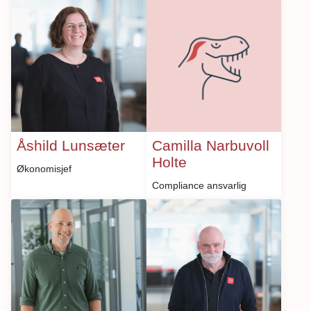
Åshild Lunsæter
Camilla Narbuvoll
Holte
Økonomisjef
Compliance ansvarlig