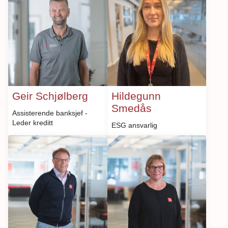
Geir Schjølberg
Hildegunn
Smedås
Assisterende banksjef -
Leder kreditt
ESG ansvarlig