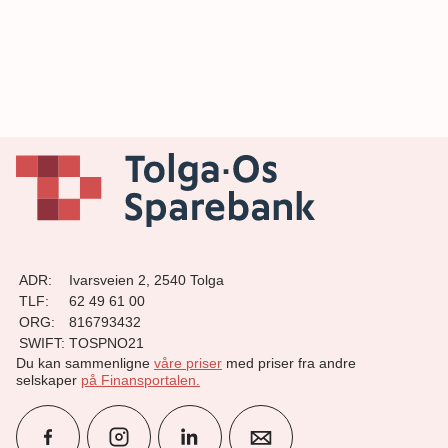
ADR:
Ivarsveien 2, 2540 Tolga
TLF:
62 49 61 00
ORG:
816793432
SWIFT:
TOSPNO21
Du kan sammenligne
våre priser
med priser fra andre
selskaper
på Finansportalen
.