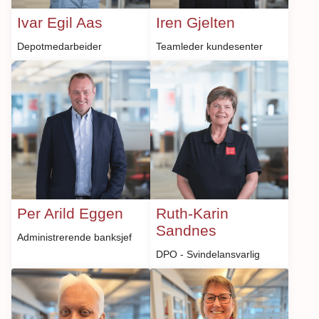
Ivar Egil Aas
Iren Gjelten
Depotmedarbeider
Teamleder kundesenter
Per Arild Eggen
Ruth-Karin
Sandnes
Administrerende banksjef
DPO - Svindelansvarlig