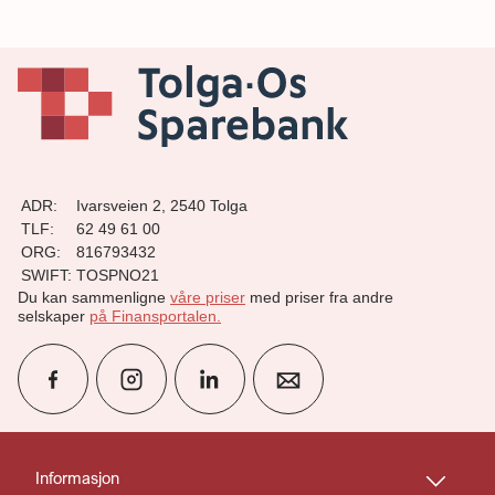
ADR:
Ivarsveien 2, 2540 Tolga
TLF:
62 49 61 00
ORG:
816793432
SWIFT:
TOSPNO21
Du kan sammenligne
våre priser
med priser fra andre
selskaper
på Finansportalen
.
group
Finn rådgiver
Informasjon