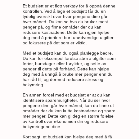
Et budsjett er et flott verktøy for å oppnå denne
kontrollen. Ved å lage et budsjett får du en
tydelig oversikt over hvor pengene dine går
hver måned. Du kan se hva du bruker mest
penger på, og finne områder der du kan
redusere kostnadene. Dette kan igjen hjelpe
deg med å prioritere bort unødvendige utgifter
og fokusere på det som er viktig.
Med et budsjett kan du også planlegge bedre.
Du kan for eksempel forutse større utgifter som
ferier, bursdager eller høytider, og sette av
penger til dette på forhånd. Dette kan hjelpe
deg med å unngå å bruke mer penger enn du
har råd til, og dermed redusere stress og
bekymring.
En annen fordel med et budsjett er at du kan
identifisere sparemuligheter. Når du ser hvor
pengene dine går hver måned, kan du finne ut
områder der du kan kutte kostnadene og spare
mer penger. Dette kan gi deg en større følelse
av kontroll over økonomien din og redusere
bekymringene dine.
Kort sagt, et budsjett kan hjelpe deg med å få