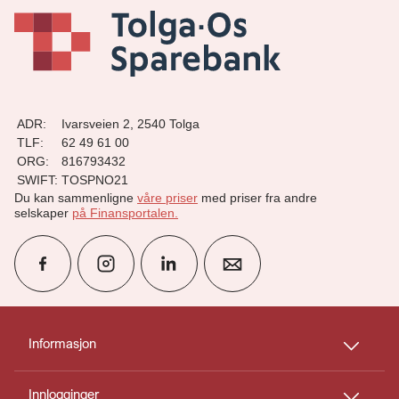
ADR:
Ivarsveien 2, 2540 Tolga
TLF:
62 49 61 00
ORG:
816793432
SWIFT:
TOSPNO21
Du kan sammenligne
våre priser
med priser fra andre
selskaper
på Finansportalen
.
group
Finn rådgiver
Informasjon
Innlogginger