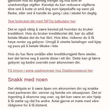
gjennom hva du egentlig trenger og hva som er
unødvendige utgifter. Kanskje du kan redusere utgiftene
dine ved å kutte ut små ting som kjøpekaffe og vann på
flaske, eller ved å handle én gang i uka i stedet for daglig.
Test forbruket ditt med SIFOs kalkulator her
Det er også viktig å være bevisst på hvordan du bruker
kredittkort. Hvis du bruker kredittkortet ditt, bør du alltid
betale tilbake det du har lånt. Hvis ikke, risikerer du å få
høye renter og gebyrer. Unngå å utsette betalinger ved kjøp
og pass på å betale tilbake i tide.
Hvis du har flere smålån eller kredittkortgjeld flere steder,
kan det lønne seg å samle disse i ett lån. Dette kan gi færre
gebyrer og bedre oversikt over økonomien din.
Få innsyn i egne opplysninger hos Gjeldsregisteret her
Snakk med noen
Det viktigste er å være åpen om økonomien din og snakke
med partneren din, venner og familie om situasjonen. Det er
ingenting å skamme seg over, og det kan være en stor hjelp
å få støtte og råd fra andre. Avtal gjerne et møte med våre
rådgivere for å få bistand.