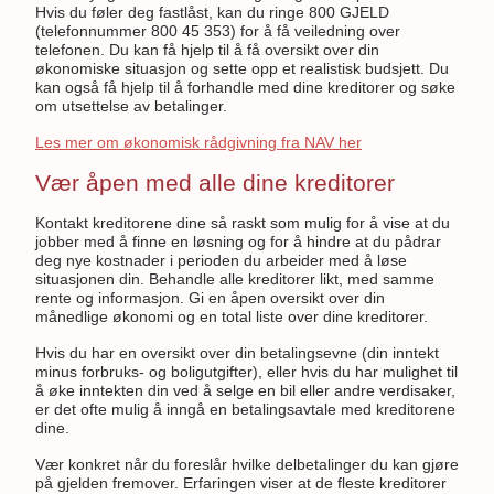
Hvis du føler deg fastlåst, kan du ringe 800 GJELD
(telefonnummer 800 45 353) for å få veiledning over
telefonen. Du kan få hjelp til å få oversikt over din
økonomiske situasjon og sette opp et realistisk budsjett. Du
kan også få hjelp til å forhandle med dine kreditorer og søke
om utsettelse av betalinger.
Les mer om økonomisk rådgivning fra NAV her
Vær åpen med alle dine kreditorer
Kontakt kreditorene dine så raskt som mulig for å vise at du
jobber med å finne en løsning og for å hindre at du pådrar
deg nye kostnader i perioden du arbeider med å løse
situasjonen din. Behandle alle kreditorer likt, med samme
rente og informasjon. Gi en åpen oversikt over din
månedlige økonomi og en total liste over dine kreditorer.
Hvis du har en oversikt over din betalingsevne (din inntekt
minus forbruks- og boligutgifter), eller hvis du har mulighet til
å øke inntekten din ved å selge en bil eller andre verdisaker,
er det ofte mulig å inngå en betalingsavtale med kreditorene
dine.
Vær konkret når du foreslår hvilke delbetalinger du kan gjøre
på gjelden fremover. Erfaringen viser at de fleste kreditorer