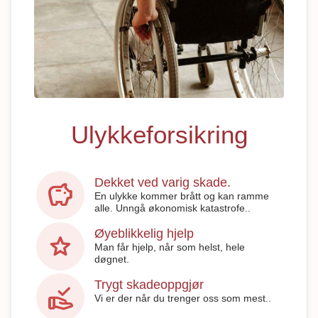
Ulykkeforsikring
Dekket ved varig skade.
savings
En ulykke kommer brått og kan ramme
alle. Unngå økonomisk katastrofe..
Øyeblikkelig hjelp
star
Man får hjelp, når som helst, hele
døgnet.
Trygt skadeoppgjør
approval_delegation
Vi er der når du trenger oss som mest..