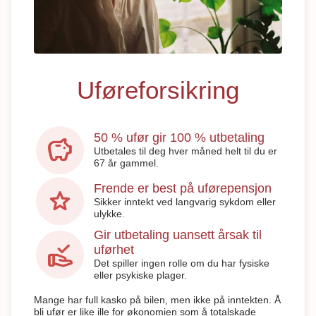
Uføreforsikring
50 % ufør gir 100 % utbetaling
savings
Utbetales til deg hver måned helt til du er
67 år gammel.
Frende er best på uførepensjon
star
Sikker inntekt ved langvarig sykdom eller
ulykke.
Gir utbetaling uansett årsak til
approval_delegation
uførhet
Det spiller ingen rolle om du har fysiske
eller psykiske plager.
Mange har full kasko på bilen, men ikke på inntekten. Å
bli ufør er like ille for økonomien som å totalskade