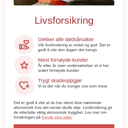
Livsforsikring
Dekker alle dødsårsaker
volunteer_activism
Vår livsforsikring er enkel og god. Det er
godt å vite den dagen det trengs.
Mest fornøyde kunder
star
År etter år viser undersøkelser at vi har
svært fornøyde kunder.
Trygt skadeoppgjør
heart_plus
Vi er der når du trenger oss som mest.
Det er godt å vite at du har sikret dine nærmeste
økonomisk hvis det verste skulle skje. Livsforsikring gir
de etterlatte viktig økonomisk trygghet. Les mer om
forsikringen på
frende sine sider