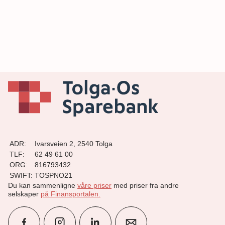
ADR:
Ivarsveien 2, 2540 Tolga
TLF:
62 49 61 00
ORG:
816793432
SWIFT:
TOSPNO21
Du kan sammenligne
våre priser
med priser fra andre
selskaper
på Finansportalen
.