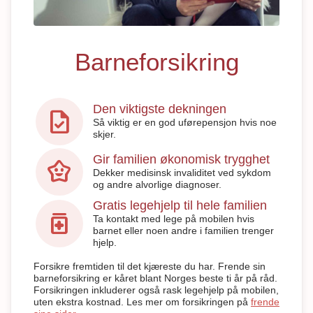
Barneforsikring
Den viktigste dekningen
task
Så viktig er en god uførepensjon hvis noe
skjer.
Gir familien økonomisk trygghet
family_star
Dekker medisinsk invaliditet ved sykdom
og andre alvorlige diagnoser.
Gratis legehjelp til hele familien
medication
Ta kontakt med lege på mobilen hvis
barnet eller noen andre i familien trenger
hjelp.
Forsikre fremtiden til det kjæreste du har. Frende sin
barneforsikring er kåret blant Norges beste ti år på råd.
Forsikringen inkluderer også rask legehjelp på mobilen,
uten ekstra kostnad. Les mer om forsikringen på
frende