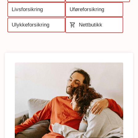
Livsforsikring
Uføreforsikring
shopping_cart
Ulykkeforsikring
Nettbutikk