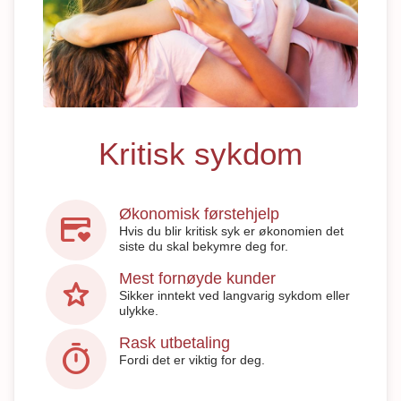
Kritisk sykdom
Økonomisk førstehjelp
credit_card_heart
Hvis du blir kritisk syk er økonomien det
siste du skal bekymre deg for.
Mest fornøyde kunder
star
Sikker inntekt ved langvarig sykdom eller
ulykke.
Rask utbetaling
timer
Fordi det er viktig for deg.