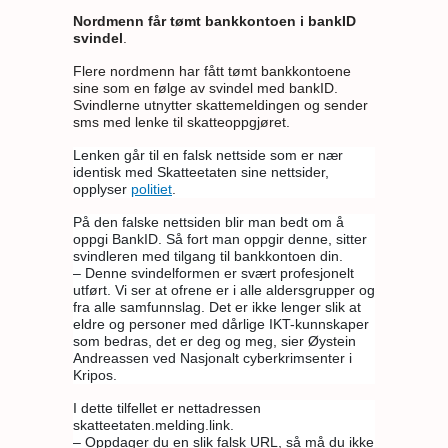
Nordmenn får tømt bankkontoen i bankID
svindel
.
Flere nordmenn har fått tømt bankkontoene
sine som en følge av svindel med bankID.
Svindlerne utnytter skattemeldingen og sender
sms med lenke til skatteoppgjøret.
Lenken går til en falsk nettside som er nær
identisk med Skatteetaten sine nettsider,
opplyser
politiet
.
På den falske nettsiden blir man bedt om å
oppgi BankID. Så fort man oppgir denne, sitter
svindleren med tilgang til bankkontoen din.
– Denne svindelformen er svært profesjonelt
utført. Vi ser at ofrene er i alle aldersgrupper og
fra alle samfunnslag. Det er ikke lenger slik at
eldre og personer med dårlige IKT-kunnskaper
som bedras, det er deg og meg, sier Øystein
Andreassen ved Nasjonalt cyberkrimsenter i
Kripos.
I dette tilfellet er nettadressen
skatteetaten.melding.link.
– Oppdager du en slik falsk URL, så må du ikke