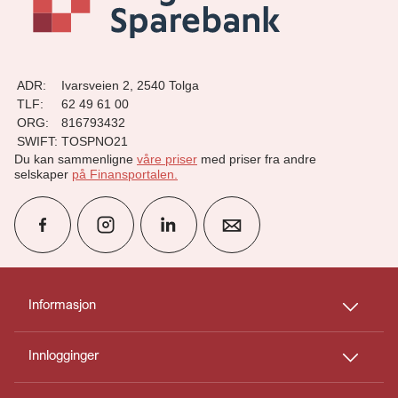
ADR:
Ivarsveien 2, 2540 Tolga
TLF:
62 49 61 00
ORG:
816793432
SWIFT:
TOSPNO21
Du kan sammenligne
våre priser
med priser fra andre
selskaper
på Finansportalen
.
group
Finn rådgiver
Informasjon
Innlogginger
perm_phone_msg
Kontakt oss