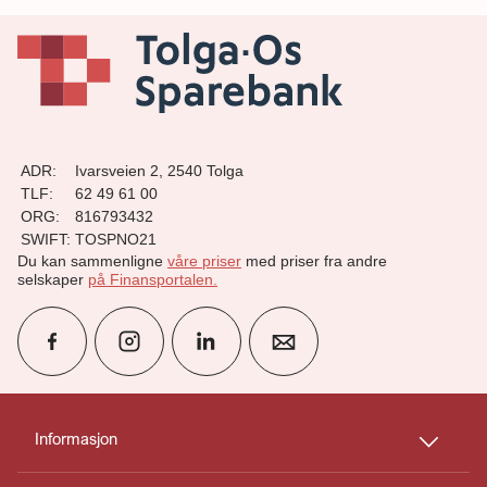
ADR:
Ivarsveien 2, 2540 Tolga
TLF:
62 49 61 00
ORG:
816793432
SWIFT:
TOSPNO21
Du kan sammenligne
våre priser
med priser fra andre
selskaper
på Finansportalen
.
group
Finn rådgiver
Informasjon