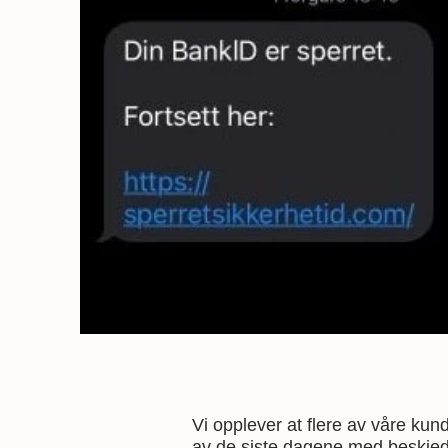
Vi opplever at flere av våre kun
av de siste dagene med beskjed