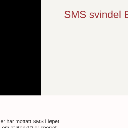
SMS svindel 
der har mottatt SMS i løpet
 om at BankID er sperret.