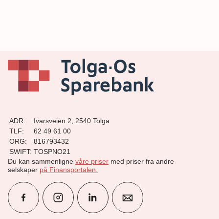
ADR:
Ivarsveien 2, 2540 Tolga
TLF:
62 49 61 00
ORG:
816793432
SWIFT:
TOSPNO21
Du kan sammenligne
våre priser
med priser fra andre
selskaper
på Finansportalen
.