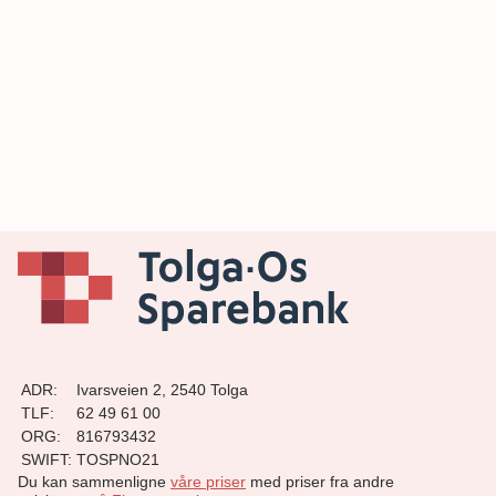
ADR:
Ivarsveien 2, 2540 Tolga
TLF:
62 49 61 00
ORG:
816793432
SWIFT:
TOSPNO21
Du kan sammenligne
våre priser
med priser fra andre