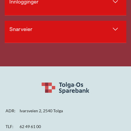
Innlogginger
Snarveier
ADR:
Ivarsveien 2, 2540 Tolga
TLF:
62 49 61 00