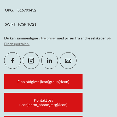
ORG:
816793432
SWIFT:
TOSPNO21
Du kan sammenligne
våre priser
med priser fra andre selskaper
på
Finansportalen
.
Finn rådgiver (icon)group(/icon)
Kontakt oss
(icon)perm_phone_msg(/icon)