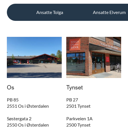
Ansatte Tolga
Ansatte Elverum
Os
Tynset
PB 85
PB 27
2551 Os i Østerdalen
2501 Tynset
Søstergata 2
Parkveien 1A
2550 Os i Østerdalen
2500 Tynset