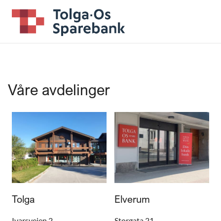
Våre avdelinger
Tolga
Elverum
Ivarsveien 2
Storgata 21